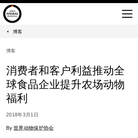
世
界
菜
动
单
物
博客
You are here:
保
护
博客
协
会
消费者和客户利益推动全
球食品企业提升农场动物
福利
2018年3月1日
By
世界动物保护协会