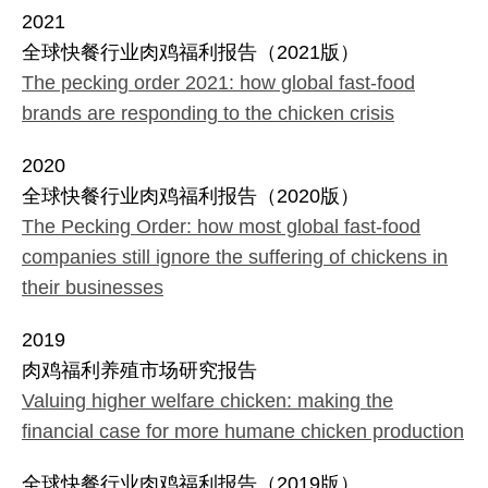
2021
全球快餐行业肉鸡福利报告（2021版）
The pecking order 2021: how global fast-food
brands are responding to the chicken crisis
2020
全球快餐行业肉鸡福利报告（2020版）
The Pecking Order: how most global fast-food
companies still ignore the suffering of chickens in
their businesses
2019
肉鸡福利养殖市场研究报告
Valuing higher welfare chicken: making the
financial case for more humane chicken production
全球快餐行业肉鸡福利报告（2019版）