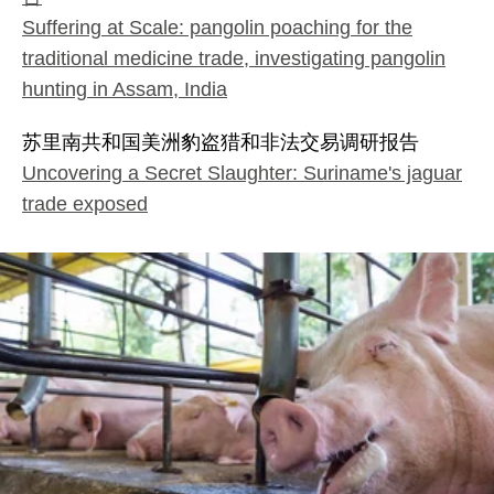
Suffering at Scale: pangolin poaching for the
traditional medicine trade, investigating pangolin
hunting in Assam, India
苏里南共和国美洲豹盗猎和非法交易调研报告
Uncovering a Secret Slaughter: Suriname's jaguar
trade exposed