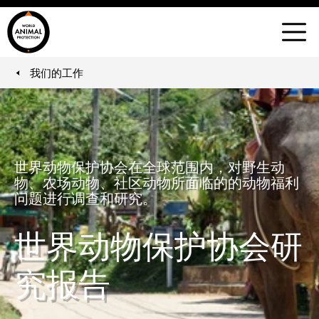
世
界
菜
动
单
物
我们的工作
You are here:
保
护
协
会
世界动物保护协会在全球范围内，对野生动
物、农场动物、社区动物所面临的的动物福利
问题进行调查和研究。
世界动物保护协会研
究报告