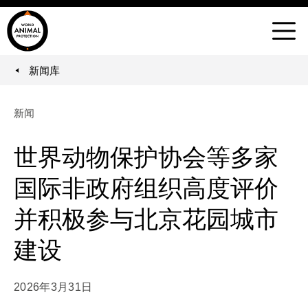
世
界
菜
动
单
物
新闻库
You are here:
保
护
新闻
协
会
世界动物保护协会等多家
国际非政府组织高度评价
并积极参与北京花园城市
建设
2026年3月31日