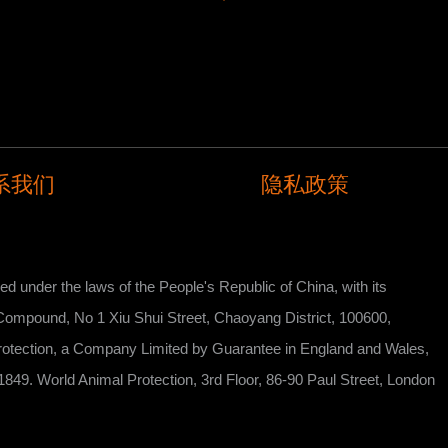
系我们
隐私政策
ed under the laws of the People's Republic of China, with its
omatic Compound, No 1 Xiu Shui Street, Chaoyang District, 100600,
l Protection, a Company Limited by Guarantee in England and Wales,
849. World Animal Protection, 3rd Floor, 86-90 Paul Street, London