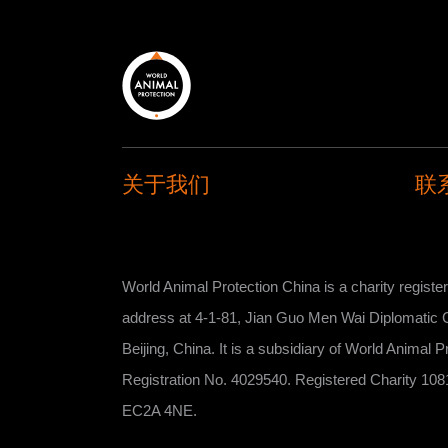
关于我们
联
World Animal Protection China is a charity register
address at ​​​​​​​​​​​​​​4-1-81, Jian Guo Men Wai Dipl
Beijing, China. It is a subsidiary of World Anima
Registration No. 4029540. Registered Charity 1081
EC2A 4NE.