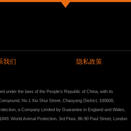
系我们
隐私政策
ed under the laws of the People's Republic of China, with its
omatic Compound, No 1 Xiu Shui Street, Chaoyang District, 100600,
l Protection, a Company Limited by Guarantee in England and Wales,
849. World Animal Protection, 3rd Floor, 86-90 Paul Street, London