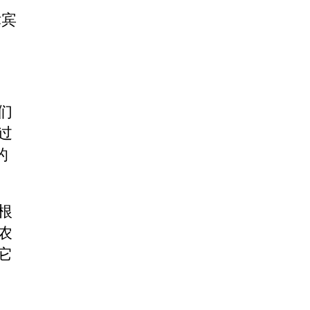
律宾
们
过
的
根
农
它