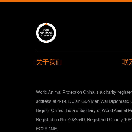
关于我们
联
World Animal Protection China is a charity register
address at ​​​​​​​​​​​​​​4-1-81, Jian Guo Men Wai Dipl
Beijing, China. It is a subsidiary of World Anima
Registration No. 4029540. Registered Charity 1081
EC2A 4NE.