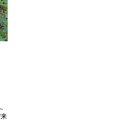
角
。
忆。
”来