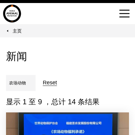
世
界
菜
动
单
物
主页
You are here:
保
护
协
新闻
会
Reset
农场动物
显示
1
至
9
，总计
14
条结果