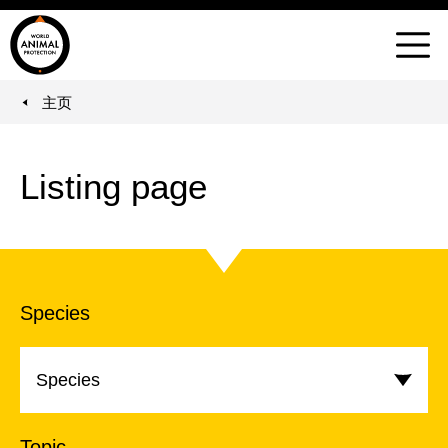
世
界
菜
动
单
物
主页
You are here:
保
护
协
Listing page
会
Species
Species
Topic